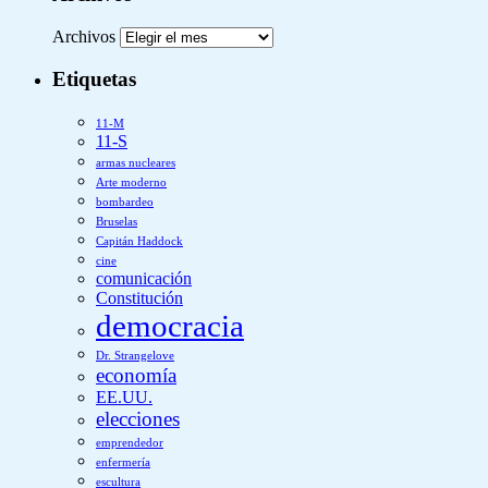
Archivos
Etiquetas
11-M
11-S
armas nucleares
Arte moderno
bombardeo
Bruselas
Capitán Haddock
cine
comunicación
Constitución
democracia
Dr. Strangelove
economía
EE.UU.
elecciones
emprendedor
enfermería
escultura