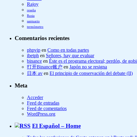
Rajoy
reseña
Rusia
santuario
termómetro
Comentarios recientes
phpvip
en
Como en todas partes
ibetph
en
Señores, hay que evaluar
binance
en
Éste es el programa electoral; perdón, de gob
打开Binance账户
en
Japón no se resigna
日本 av
en
El principio de conservación del debate (II)
Meta
Acceder
Feed de entradas
Feed de comentarios
WordPress.org
El Español – Home