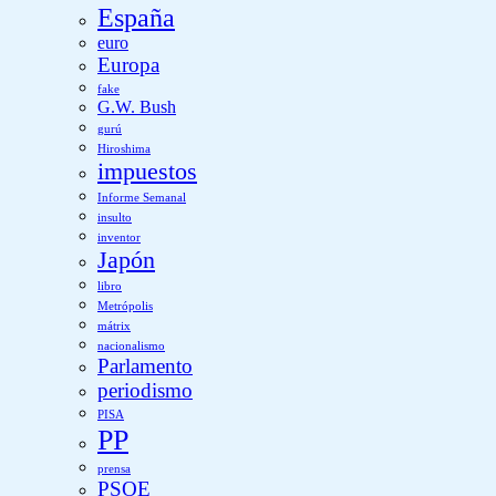
España
euro
Europa
fake
G.W. Bush
gurú
Hiroshima
impuestos
Informe Semanal
insulto
inventor
Japón
libro
Metrópolis
mátrix
nacionalismo
Parlamento
periodismo
PISA
PP
prensa
PSOE