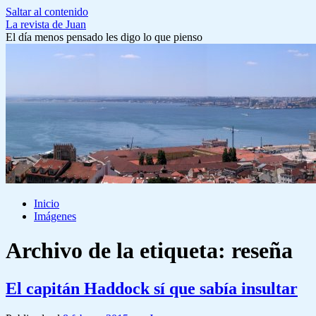
Saltar al contenido
La revista de Juan
El día menos pensado les digo lo que pienso
Inicio
Imágenes
Archivo de la etiqueta:
reseña
El capitán Haddock sí que sabía insultar