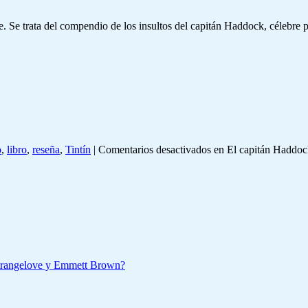
e. Se trata del compendio de los insultos del capitán Haddock, célebre 
o
,
libro
,
reseña
,
Tintín
|
Comentarios desactivados
en El capitán Haddock 
Strangelove y Emmett Brown?