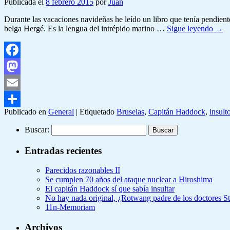
Publicada el
8 febrero 2015
por
Juan
Durante las vacaciones navideñas he leído un libro que tenía pendient
belga Hergé. Es la lengua del intrépido marino …
Sigue leyendo
→
Facebook
Mastodon
Email
Publicado en
General
|
Etiquetado
Bruselas
,
Capitán Haddock
,
insult
Compartir
Buscar:
Entradas recientes
Parecidos razonables II
Se cumplen 70 años del ataque nuclear a Hiroshima
El capitán Haddock sí que sabía insultar
No hay nada original, ¿Rotwang padre de los doctores 
11n-Memoriam
Archivos