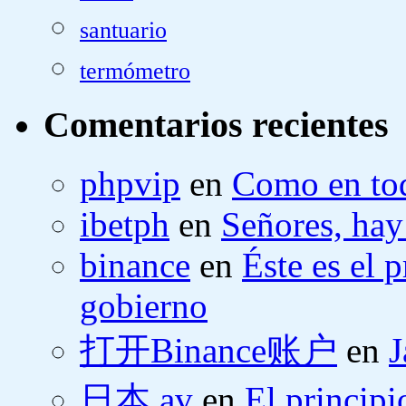
santuario
termómetro
Comentarios recientes
phpvip
en
Como en tod
ibetph
en
Señores, hay
binance
en
Éste es el 
gobierno
打开Binance账户
en
J
日本 av
en
El principi