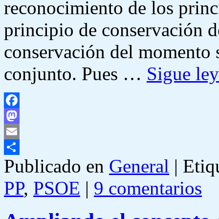
reconocimiento de los princ
principio de conservación de
conservación del momento s
conjunto. Pues …
Sigue le
Facebook
Mastodon
Email
Publicado en
General
|
Etiq
Compartir
PP
,
PSOE
|
9 comentarios