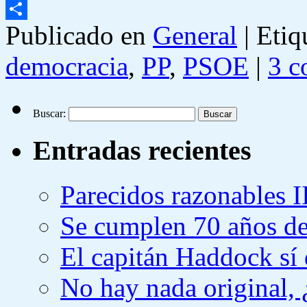
Email
Publicado en
General
|
Etiq
Compartir
democracia
,
PP
,
PSOE
|
3 c
Buscar:
Entradas recientes
Parecidos razonables I
Se cumplen 70 años de
El capitán Haddock sí 
No hay nada original,