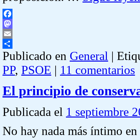
Facebook
Mastodon
Email
Publicado en
General
|
Etiq
Compartir
PP
,
PSOE
|
11 comentarios
El principio de conserva
Publicada el
1 septiembre 
No hay nada más íntimo en e