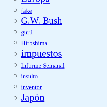
fake
G.W. Bush
gurú
Hiroshima
impuestos
Informe Semanal
insulto
inventor
Japón