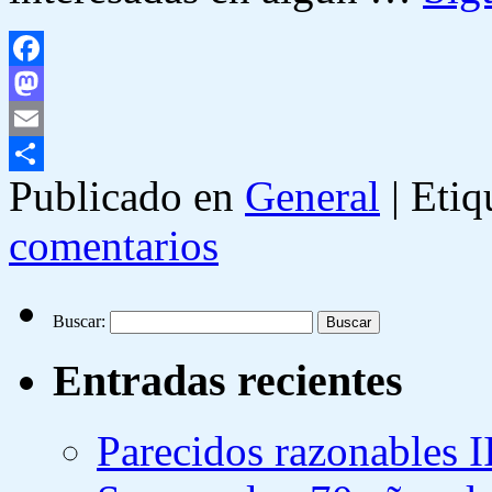
Facebook
Mastodon
Email
Publicado en
General
|
Etiq
Compartir
comentarios
Buscar:
Entradas recientes
Parecidos razonables I