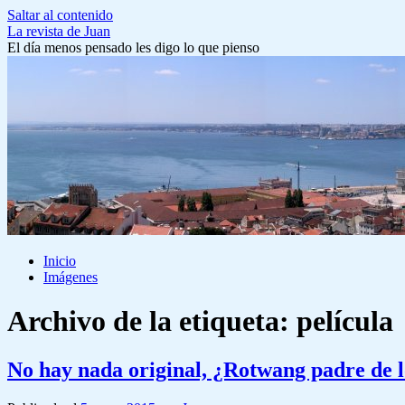
Saltar al contenido
La revista de Juan
El día menos pensado les digo lo que pienso
Inicio
Imágenes
Archivo de la etiqueta:
película
No hay nada original, ¿Rotwang padre de 