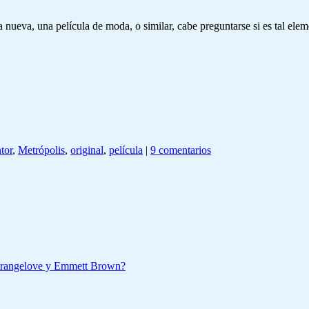
eva, una película de moda, o similar, cabe preguntarse si es tal elemen
tor
,
Metrópolis
,
original
,
película
|
9 comentarios
Strangelove y Emmett Brown?