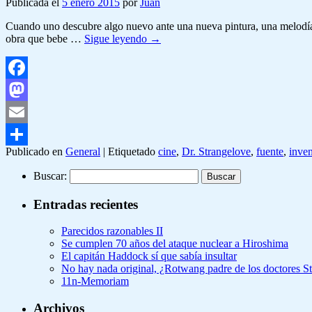
Publicada el
5 enero 2015
por
Juan
Cuando uno descubre algo nuevo ante una nueva pintura, una melodía nu
obra que bebe …
Sigue leyendo
→
Facebook
Mastodon
Email
Publicado en
General
|
Etiquetado
cine
,
Dr. Strangelove
,
fuente
,
inven
Compartir
Buscar:
Entradas recientes
Parecidos razonables II
Se cumplen 70 años del ataque nuclear a Hiroshima
El capitán Haddock sí que sabía insultar
No hay nada original, ¿Rotwang padre de los doctores 
11n-Memoriam
Archivos