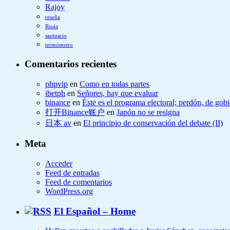
Rajoy
reseña
Rusia
santuario
termómetro
Comentarios recientes
phpvip
en
Como en todas partes
ibetph
en
Señores, hay que evaluar
binance
en
Éste es el programa electoral; perdón, de gob
打开Binance账户
en
Japón no se resigna
日本 av
en
El principio de conservación del debate (II)
Meta
Acceder
Feed de entradas
Feed de comentarios
WordPress.org
El Español – Home