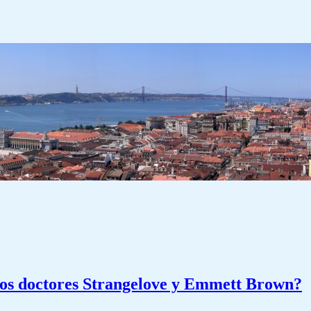
los doctores Strangelove y Emmett Brown?