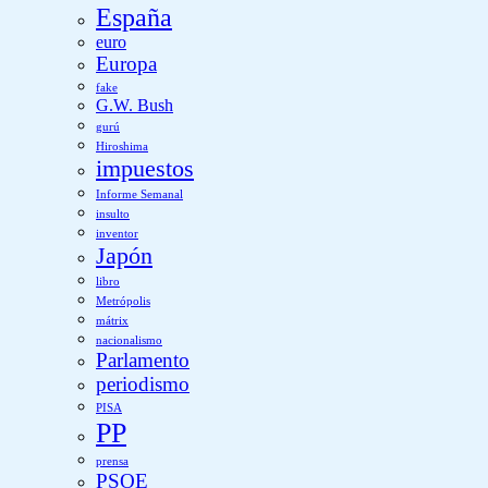
España
euro
Europa
fake
G.W. Bush
gurú
Hiroshima
impuestos
Informe Semanal
insulto
inventor
Japón
libro
Metrópolis
mátrix
nacionalismo
Parlamento
periodismo
PISA
PP
prensa
PSOE