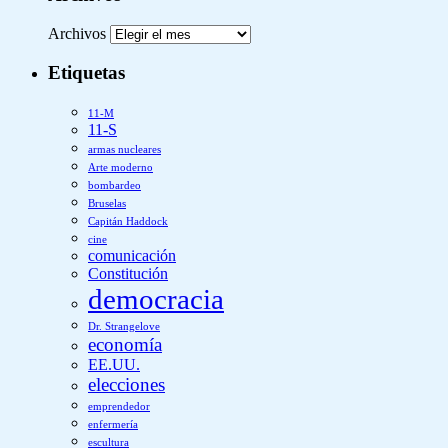
Archivos
Etiquetas
11-M
11-S
armas nucleares
Arte moderno
bombardeo
Bruselas
Capitán Haddock
cine
comunicación
Constitución
democracia
Dr. Strangelove
economía
EE.UU.
elecciones
emprendedor
enfermería
escultura