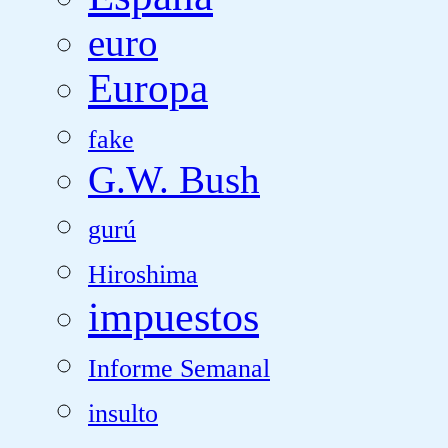
euro
Europa
fake
G.W. Bush
gurú
Hiroshima
impuestos
Informe Semanal
insulto