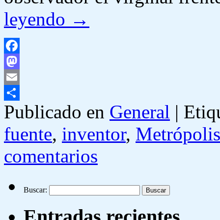
leyendo
→
Facebook
Mastodon
Email
Publicado en
General
|
Etiq
Compartir
fuente
,
inventor
,
Metrópoli
comentarios
Buscar:
Entradas recientes