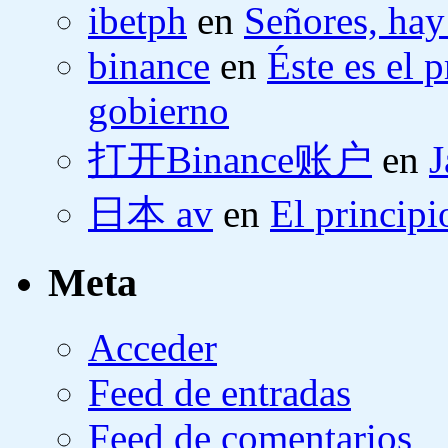
ibetph
en
Señores, hay
binance
en
Éste es el 
gobierno
打开Binance账户
en
J
日本 av
en
El principi
Meta
Acceder
Feed de entradas
Feed de comentarios