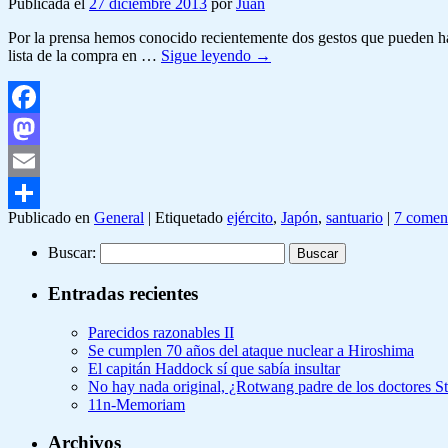
Publicada el
27 diciembre 2013
por
Juan
Por la prensa hemos conocido recientemente dos gestos que pueden hac
lista de la compra en …
Sigue leyendo
→
Facebook
Mastodon
Email
Publicado en
General
|
Etiquetado
ejército
,
Japón
,
santuario
|
7 comen
Compartir
Buscar:
Entradas recientes
Parecidos razonables II
Se cumplen 70 años del ataque nuclear a Hiroshima
El capitán Haddock sí que sabía insultar
No hay nada original, ¿Rotwang padre de los doctores 
11n-Memoriam
Archivos