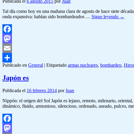
Publicada el
6 agosto 2015
por
Juan
Tal día como hoy en una mañana clara de agosto de hace siete década
onda expansiva: habían sido bombardeados …
Sigue leyendo
→
Facebook
Mastodon
Email
Publicado en
General
|
Etiquetado
armas nucleares
,
bombardeo
,
Hiro
Compartir
Japón es
Publicada el
16 febrero 2014
por
Juan
Nippón: el origen del Sol Japón es lejano, remoto, milenario, oriental, 
dinámico, fluido, armonioso, silencioso, ordenado, aseado, pulcro, me
Facebook