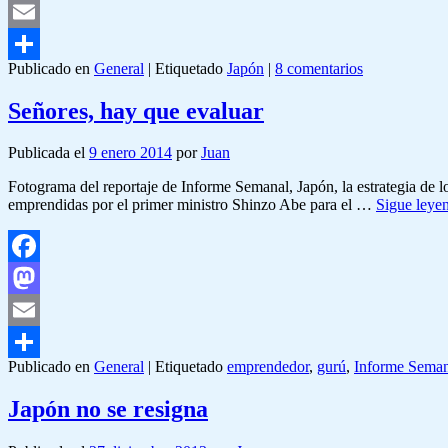
Mastodon
Email
Publicado en
General
|
Etiquetado
Japón
|
8 comentarios
Compartir
Señores, hay que evaluar
Publicada el
9 enero 2014
por
Juan
Fotograma del reportaje de Informe Semanal, Japón, la estrategia de 
emprendidas por el primer ministro Shinzo Abe para el …
Sigue ley
Facebook
Mastodon
Email
Publicado en
General
|
Etiquetado
emprendedor
,
gurú
,
Informe Seman
Compartir
Japón no se resigna