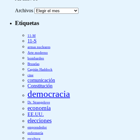
Archivos
Etiquetas
11-M
11-S
armas nucleares
Arte moderno
bombardeo
Bruselas
Capitán Haddock
cine
comunicación
Constitución
democracia
Dr. Strangelove
economía
EE.UU.
elecciones
emprendedor
enfermería
escultura