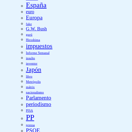
España
euro
Europa
fake
G.W. Bush
gurú
Hiroshima
impuestos
Informe Semanal
insulto
inventor
Japón
libro
Metrópolis
mátrix
nacionalismo
Parlamento
periodismo
PISA
PP
prensa
PSOE