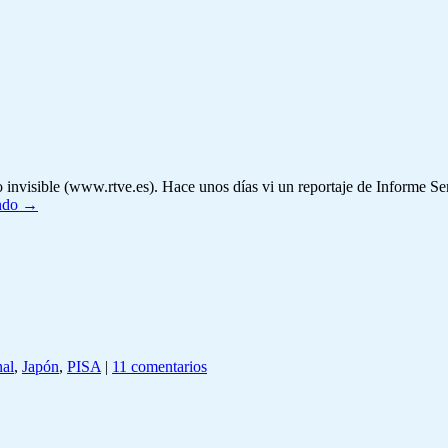
lo invisible (www.rtve.es). Hace unos días vi un reportaje de Informe
endo
→
al
,
Japón
,
PISA
|
11 comentarios