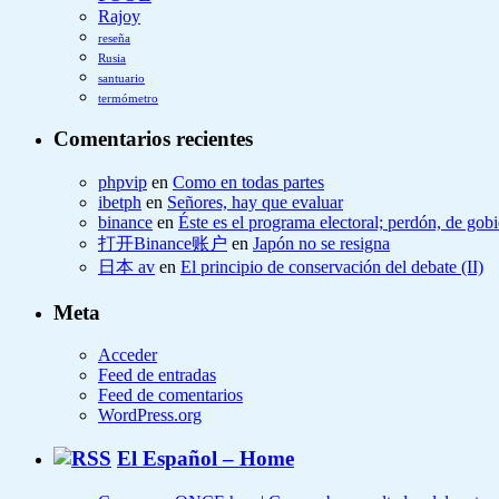
Rajoy
reseña
Rusia
santuario
termómetro
Comentarios recientes
phpvip
en
Como en todas partes
ibetph
en
Señores, hay que evaluar
binance
en
Éste es el programa electoral; perdón, de gob
打开Binance账户
en
Japón no se resigna
日本 av
en
El principio de conservación del debate (II)
Meta
Acceder
Feed de entradas
Feed de comentarios
WordPress.org
El Español – Home