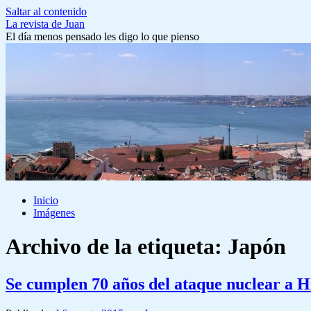
Saltar al contenido
La revista de Juan
El día menos pensado les digo lo que pienso
Inicio
Imágenes
Archivo de la etiqueta:
Japón
Se cumplen 70 años del ataque nuclear a 