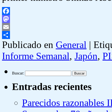
Facebook
Mastodon
Email
Publicado en
General
|
Etiq
Compartir
Informe Semanal
,
Japón
,
P
Buscar:
Entradas recientes
Parecidos razonables I