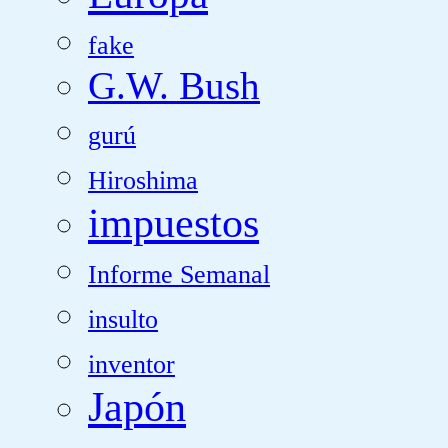
fake
G.W. Bush
gurú
Hiroshima
impuestos
Informe Semanal
insulto
inventor
Japón