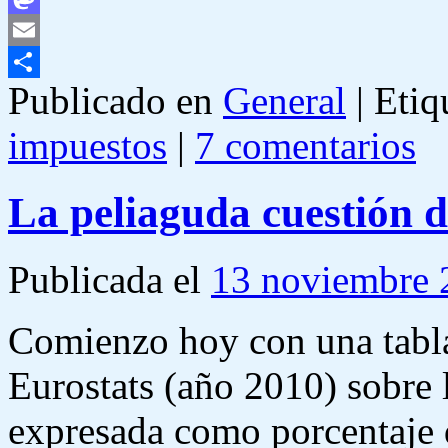
Mastodon
Email
Publicado en
General
|
Etiq
Compartir
impuestos
|
7 comentarios
La peliaguda cuestión d
Publicada el
13 noviembre 
Comienzo hoy con una tabla
Eurostats (año 2010) sobre 
expresada como porcentaje 