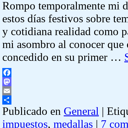
Rompo temporalmente mi det
estos días festivos sobre te
y cotidiana realidad como p
mi asombro al conocer que 
concedido en su primer …
Facebook
Mastodon
Email
Publicado en
General
|
Etiq
Compartir
impuestos
,
medallas
|
7 com