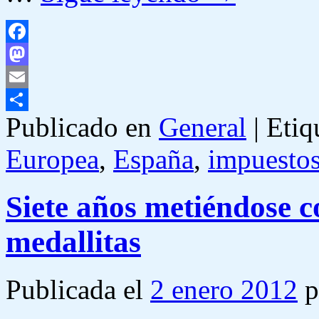
Facebook
Mastodon
Email
Publicado en
General
|
Etiq
Compartir
Europea
,
España
,
impuesto
Siete años metiéndose c
medallitas
Publicada el
2 enero 2012
p