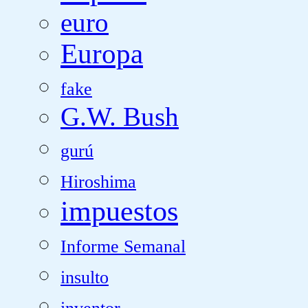
euro
Europa
fake
G.W. Bush
gurú
Hiroshima
impuestos
Informe Semanal
insulto