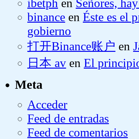
ibetph
en
Señores, hay
binance
en
Éste es el 
gobierno
打开Binance账户
en
J
日本 av
en
El principi
Meta
Acceder
Feed de entradas
Feed de comentarios