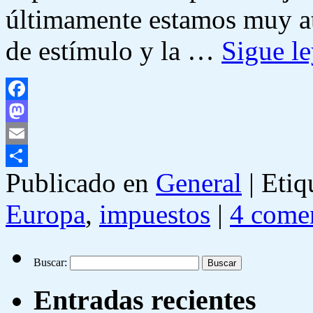
últimamente estamos muy ate
de estímulo y la …
Sigue l
Facebook
Mastodon
Email
Publicado en
General
|
Etiq
Compartir
Europa
,
impuestos
|
4 comen
Buscar:
Entradas recientes