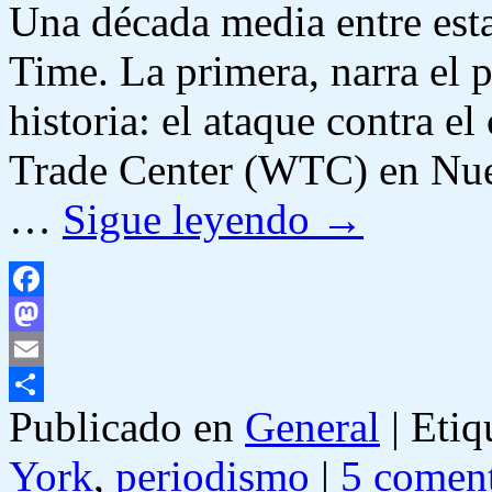
Una década media entre esta
Time. La primera, narra el p
historia: el ataque contra 
Trade Center (WTC) en Nuev
…
Sigue leyendo
→
Facebook
Mastodon
Email
Publicado en
General
|
Etiq
Compartir
York
,
periodismo
|
5 coment