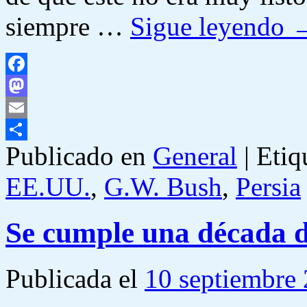
siempre …
Sigue leyendo
Facebook
Mastodon
Email
Publicado en
General
|
Etiq
Compartir
EE.UU.
,
G.W. Bush
,
Persia
Se cumple una década d
Publicada el
10 septiembre