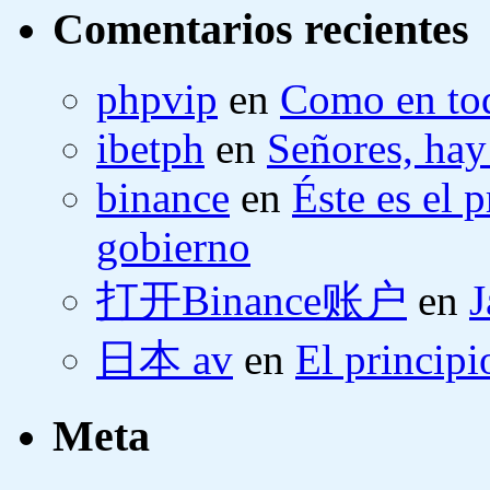
Comentarios recientes
phpvip
en
Como en tod
ibetph
en
Señores, hay
binance
en
Éste es el 
gobierno
打开Binance账户
en
J
日本 av
en
El principi
Meta