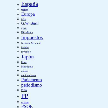
España
euro
Europa
fake
G.W. Bush
gurú
Hiroshima
impuestos
Informe Semanal
insulto
inventor
Japón
libro
Metrópolis
mátrix
nacionalismo
Parlamento
periodismo
PISA
PP
prensa
PSOE