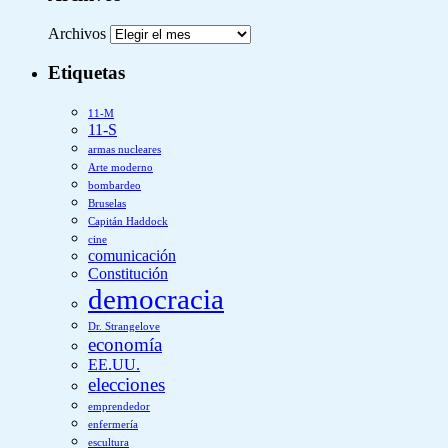
Archivos
Etiquetas
11-M
11-S
armas nucleares
Arte moderno
bombardeo
Bruselas
Capitán Haddock
cine
comunicación
Constitución
democracia
Dr. Strangelove
economía
EE.UU.
elecciones
emprendedor
enfermería
escultura