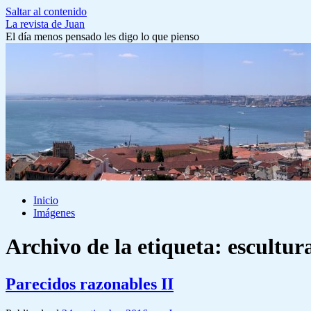
Saltar al contenido
La revista de Juan
El día menos pensado les digo lo que pienso
Inicio
Imágenes
Archivo de la etiqueta:
escultur
Parecidos razonables II