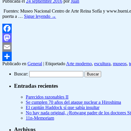
Publicada el
24 septiembre 2016
por
Juan
Fuentes: Museo Nacional Centro de Arte Reina Sofía y www.bueni.es. Pas
puerta a …
Sigue leyendo
→
Facebook
Mastodon
Email
Publicado en
General
|
Etiquetado
Arte moderno
,
escultura
,
museos
,
Compartir
Buscar:
Entradas recientes
Parecidos razonables II
Se cumplen 70 años del ataque nuclear a Hiroshima
El capitán Haddock sí que sabía insultar
No hay nada original, ¿Rotwang padre de los doctores 
11n-Memoriam
Archivos