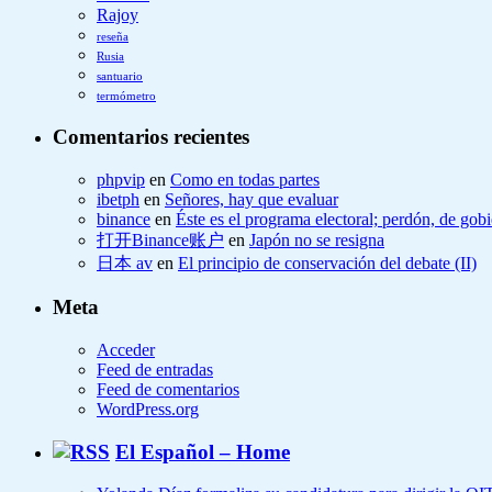
Rajoy
reseña
Rusia
santuario
termómetro
Comentarios recientes
phpvip
en
Como en todas partes
ibetph
en
Señores, hay que evaluar
binance
en
Éste es el programa electoral; perdón, de gob
打开Binance账户
en
Japón no se resigna
日本 av
en
El principio de conservación del debate (II)
Meta
Acceder
Feed de entradas
Feed de comentarios
WordPress.org
El Español – Home