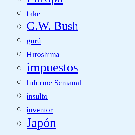
fake
G.W. Bush
gurú
Hiroshima
impuestos
Informe Semanal
insulto
inventor
Japón