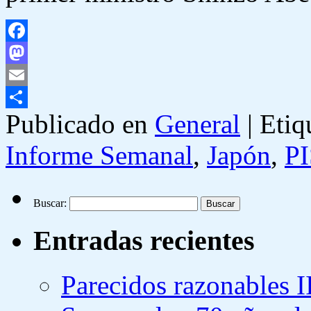
Facebook
Mastodon
Email
Publicado en
General
|
Etiq
Compartir
Informe Semanal
,
Japón
,
P
Buscar:
Entradas recientes
Parecidos razonables I