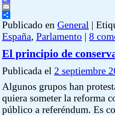
Mastodon
Email
Publicado en
General
|
Etiq
Compartir
España
,
Parlamento
|
8 com
El principio de conserva
Publicada el
2 septiembre 
Algunos grupos han protest
quiera someter la reforma co
público a referéndum. Es co