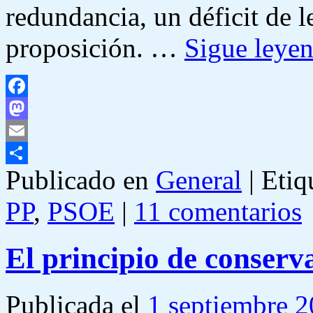
redundancia, un déficit de l
proposición. …
Sigue leye
Facebook
Mastodon
Email
Publicado en
General
|
Etiq
Compartir
PP
,
PSOE
|
11 comentarios
El principio de conserva
Publicada el
1 septiembre 