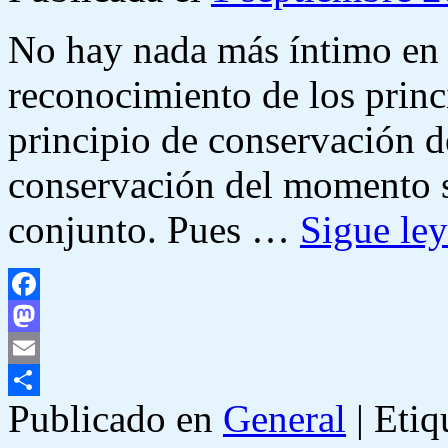
No hay nada más íntimo en e
reconocimiento de los princ
principio de conservación de
conservación del momento s
conjunto. Pues …
Sigue le
Facebook
Mastodon
Email
Publicado en
General
|
Etiq
Compartir