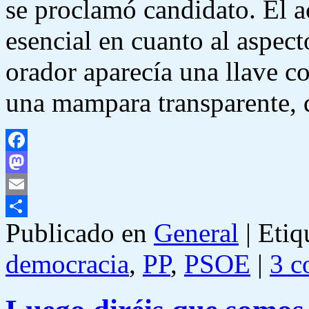
se proclamó candidato. El 
esencial en cuanto al aspect
orador aparecía una llave c
una mampara transparente
Facebook
Mastodon
Email
Publicado en
General
|
Etiq
Compartir
democracia
,
PP
,
PSOE
|
3 c