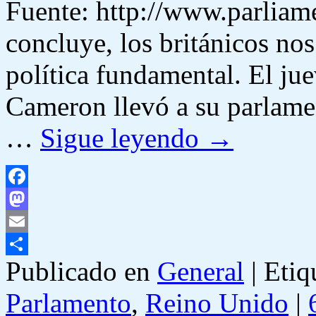
Fuente: http://www.parliam
concluye, los británicos no
política fundamental. El ju
Cameron llevó a su parlame
…
Sigue leyendo
→
Facebook
Mastodon
Email
Publicado en
General
|
Etiq
Compartir
Parlamento
,
Reino Unido
|