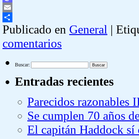
Mastodon
Email
Publicado en
General
|
Etiq
Compartir
comentarios
Buscar:
Entradas recientes
Parecidos razonables I
Se cumplen 70 años de
El capitán Haddock sí 