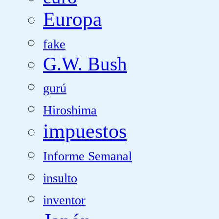
Europa
fake
G.W. Bush
gurú
Hiroshima
impuestos
Informe Semanal
insulto
inventor