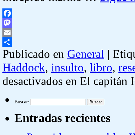
Facebook
Mastodon
Email
Publicado en
General
|
Etiq
Compartir
Haddock
,
insulto
,
libro
,
res
desactivados
en El capitán H
Buscar:
Entradas recientes