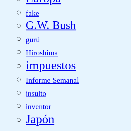
fake
G.W. Bush
gurú
Hiroshima
impuestos
Informe Semanal
insulto
inventor
Japón