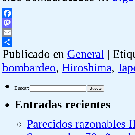
Facebook
Mastodon
Email
Publicado en
General
|
Etiq
Compartir
bombardeo
,
Hiroshima
,
Jap
Buscar:
Entradas recientes
Parecidos razonables I