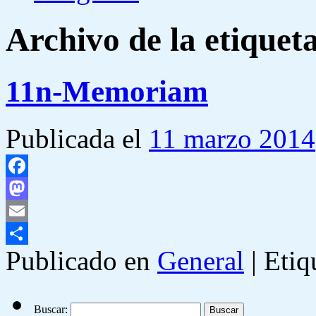
Archivo de la etiquet
11n-Memoriam
Publicada el
11 marzo 2014
Facebook
Mastodon
Email
Publicado en
General
|
Etiq
Compartir
Buscar: