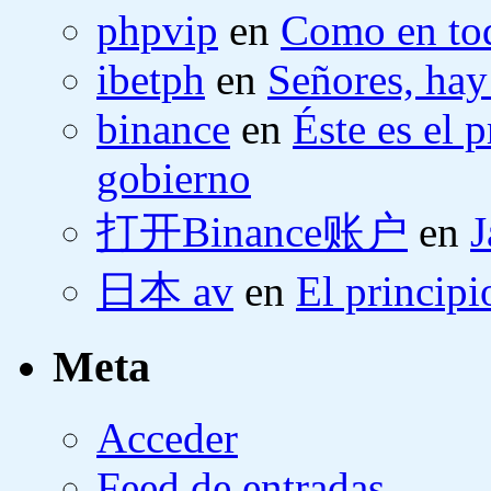
phpvip
en
Como en tod
ibetph
en
Señores, hay
binance
en
Éste es el 
gobierno
打开Binance账户
en
J
日本 av
en
El principi
Meta
Acceder
Feed de entradas