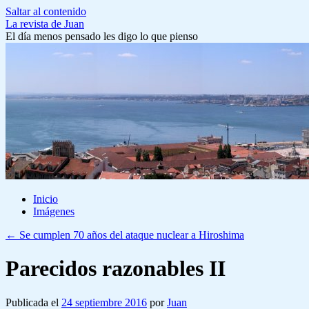
Saltar al contenido
La revista de Juan
El día menos pensado les digo lo que pienso
Inicio
Imágenes
←
Se cumplen 70 años del ataque nuclear a Hiroshima
Parecidos razonables II
Publicada el
24 septiembre 2016
por
Juan