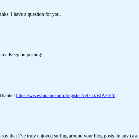
nks. I have a question for you.
funny. Keep on posting!
? Thanks!
https://www.binance.info/register?ref=IXBIAFVY
say that I’ve truly enjoyed surfing around your blog posts. In any case 