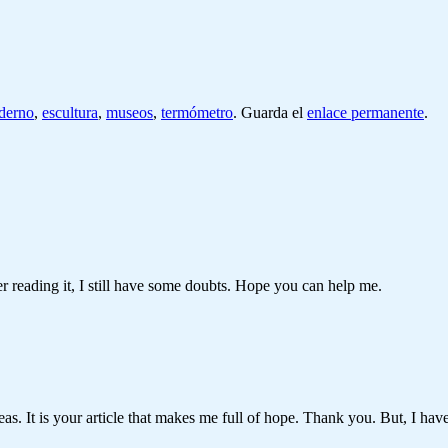
derno
,
escultura
,
museos
,
termómetro
. Guarda el
enlace permanente
.
er reading it, I still have some doubts. Hope you can help me.
eas. It is your article that makes me full of hope. Thank you. But, I ha