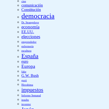
cine
comunicación
Constitución
democracia
Dr. Strangelove
economía
EE.UU.
elecciones
emprendedor
enfermería
escultura
España
euro
Europa
fake
G.W. Bush
gurú
Hiroshima
impuestos
Informe Semanal
insulto
inventor