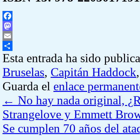
Facebook
Mastodon
Email
Esta entrada ha sido public
Compartir
Bruselas
,
Capitán Haddock
Guarda el
enlace permanent
←
No hay nada original, ¿R
Strangelove y Emmett Bro
Se cumplen 70 años del ata