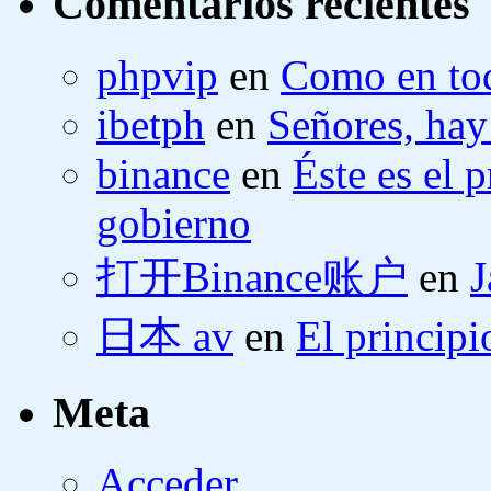
Comentarios recientes
phpvip
en
Como en tod
ibetph
en
Señores, hay
binance
en
Éste es el 
gobierno
打开Binance账户
en
J
日本 av
en
El principi
Meta
Acceder