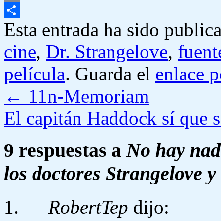
Email
Esta entrada ha sido public
Compartir
cine
,
Dr. Strangelove
,
fuent
película
. Guarda el
enlace 
←
11n-Memoriam
El capitán Haddock sí que s
9 respuestas a
No hay nad
los doctores Strangelove
RobertTep
dijo: