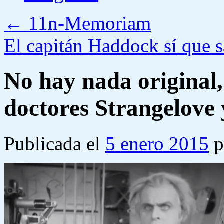
←
11n-Memoriam
El capitán Haddock sí que s
No hay nada original
doctores Strangelov
Publicada el
5 enero 2015
p