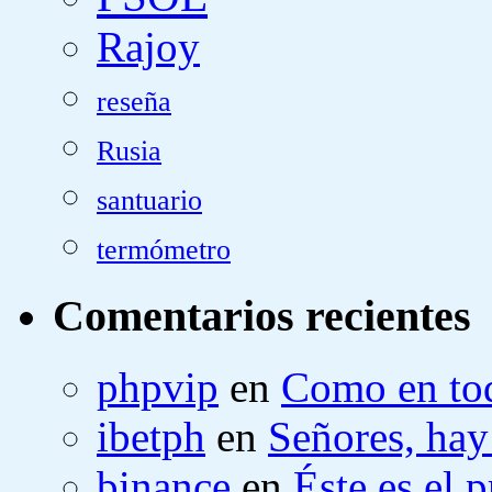
Rajoy
reseña
Rusia
santuario
termómetro
Comentarios recientes
phpvip
en
Como en tod
ibetph
en
Señores, hay
binance
en
Éste es el 