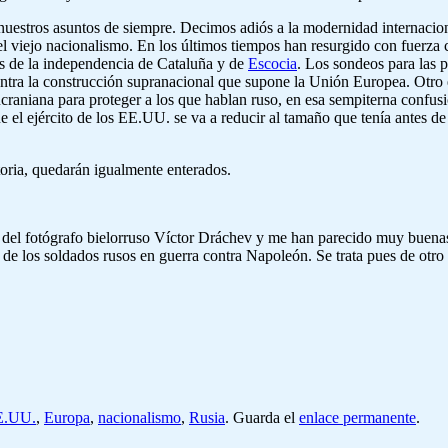
 nuestros asuntos de siempre. Decimos adiós a la modernidad internaciona
 viejo nacionalismo. En los últimos tiempos han resurgido con fuerza 
rios de la independencia de Cataluña y de
Escocia
. Los sondeos para las 
ntra la construcción supranacional que supone la Unión Europea. Otro 
 ucraniana para proteger a los que hablan ruso, en esa sempiterna conf
e el ejército de los EE.UU. se va a reducir al tamaño que tenía antes de
storia, quedarán igualmente enterados.
s del fotógrafo bielorruso Víctor Dráchev y me han parecido muy buena
de los soldados rusos en guerra contra Napoleón. Se trata pues de otro
E.UU.
,
Europa
,
nacionalismo
,
Rusia
. Guarda el
enlace permanente
.