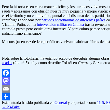
Pero la historia es en cierta manera cíclica y los europeos volvemos a
saudí y abrazamos con efusión nuestra muy pequeña y miope visión: el
es el territorio y no el individuo, puntal en el discurso de los partida
centrífugas abonadas por
partidos nacionalistas de diferentes países
co
Vladímir Putin, con la
intervención militar en Crimea
tras la revuelta
enarbola presta pero oculta otros intereses. Y para colmo parece ser qu
aislacionismo americano?
Mi consejo: en vez de leer periódicos vuelvan a abrir sus libros de hi
Nota sobre la fotografía: navegando acabo de descubrir algunas obra
asadas
(foto nº 5), tal y como describe Tolstói en
Guerra y Paz
acerca 
Facebook
Mastodon
Email
Esta entrada ha sido publicada en
General
y etiquetada como
11-S
,
E
Compartir
←
23-Fake