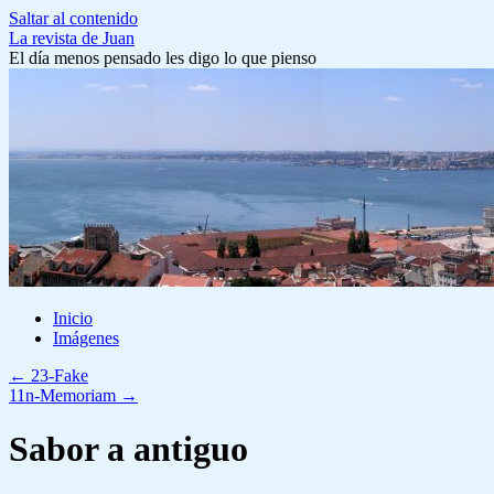
Saltar al contenido
La revista de Juan
El día menos pensado les digo lo que pienso
Inicio
Imágenes
←
23-Fake
11n-Memoriam
→
Sabor a antiguo