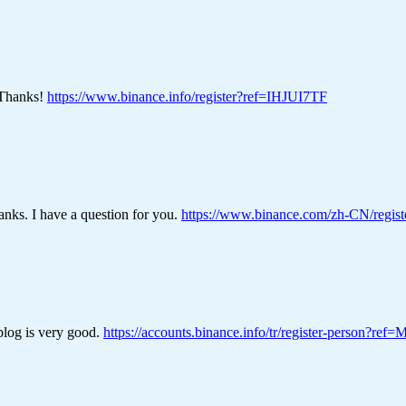
? Thanks!
https://www.binance.info/register?ref=IHJUI7TF
nks. I have a question for you.
https://www.binance.com/zh-CN/regi
blog is very good.
https://accounts.binance.info/tr/register-person?r