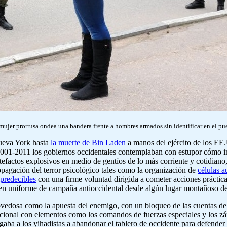
 mujer prorrusa ondea una bandera frente a hombres armados sin identificar en el pu
ueva York hasta
la muerte de Bin Laden
a manos del ejército de los EE
 2001-2011 los gobiernos occidentales contemplaban con estupor cómo in
tefactos explosivos en medio de gentíos de lo más corriente y cotidiano
pagación del terror psicológico tales como la organización de
células 
mpredecibles
con una firme voluntad dirigida a cometer acciones prácticam
a en uniforme de campaña antioccidental desde algún lugar montañoso de
vedosa como la apuesta del enemigo, con un bloqueo de las cuentas de la
cional con elementos como los comandos de fuerzas especiales y los záng
igaba a los yihadistas a abandonar el tablero de occidente para defender 