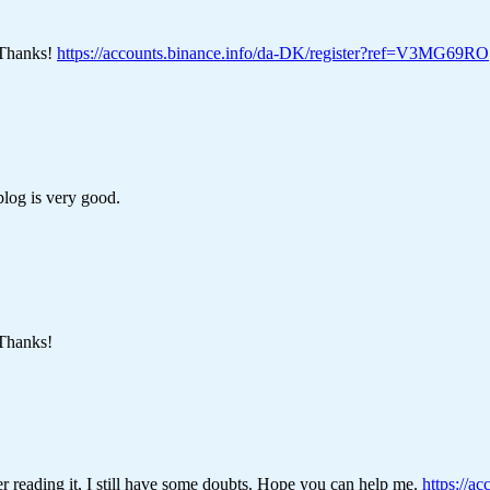
? Thanks!
https://accounts.binance.info/da-DK/register?ref=V3MG69RO
blog is very good.
 Thanks!
er reading it, I still have some doubts. Hope you can help me.
https://