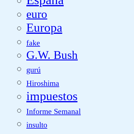
euro
Europa
fake
G.W. Bush
gurú
Hiroshima
impuestos
Informe Semanal
insulto