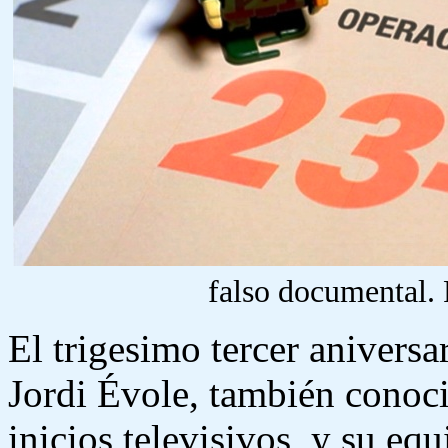
falso documental.
El trigesimo tercer aniversa
Jordi Évole, también cono
inicios televisivos, y su eq