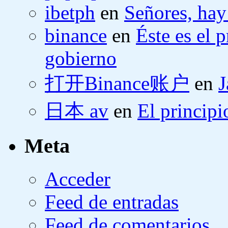
ibetph
en
Señores, hay
binance
en
Éste es el 
gobierno
打开Binance账户
en
J
日本 av
en
El principi
Meta
Acceder
Feed de entradas
Feed de comentarios