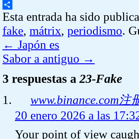
Email
Esta entrada ha sido public
Compartir
fake
,
mátrix
,
periodismo
. G
←
Japón es
Sabor a antiguo
→
3 respuestas a
23-Fake
www.binance.com注
20 enero 2026 a las 17:3
Your point of view caug