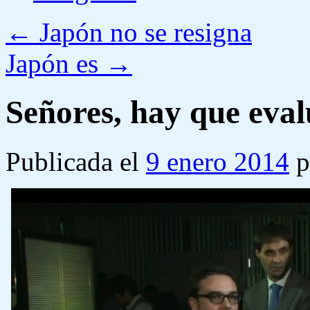
←
Japón no se resigna
Japón es
→
Señores, hay que eva
Publicada el
9 enero 2014
p