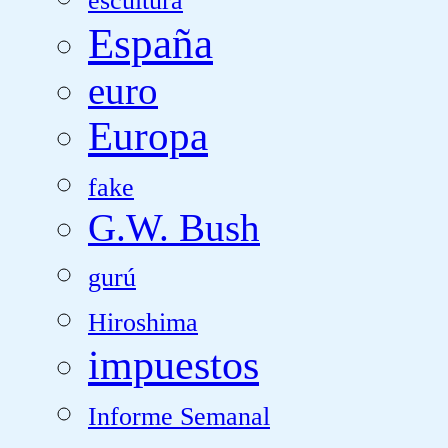
escultura
España
euro
Europa
fake
G.W. Bush
gurú
Hiroshima
impuestos
Informe Semanal