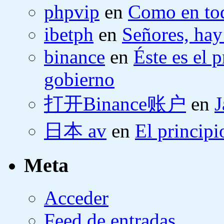
phpvip
en
Como en tod
ibetph
en
Señores, hay
binance
en
Éste es el 
gobierno
打开Binance账户
en
J
日本 av
en
El principi
Meta
Acceder
Feed de entradas