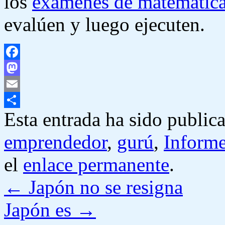
los
exámenes de matemática
evalúen y luego ejecuten.
Facebook
Mastodon
Email
Esta entrada ha sido public
Compartir
emprendedor
,
gurú
,
Inform
el
enlace permanente
.
←
Japón no se resigna
Japón es
→