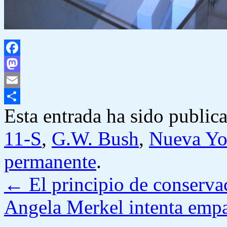
Facebook
Mastodon
Email
Esta entrada ha sido public
Compartir
11-S
,
G.W. Bush
,
Nueva Yo
permanente
.
←
El principio de conservac
Angela Merkel intenta em