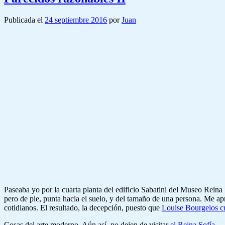
Publicada el
24 septiembre 2016
por
Juan
Paseaba yo por la cuarta planta del edificio Sabatini del Museo Reina So
pero de pie, punta hacia el suelo, y del tamaño de una persona. Me apr
cotidianos. El resultado, la decepción, puesto que
Louise Bourgeios cr
Cosas del arte moderno. Aún así, no dejen de visitar
el Reina Sofía
.