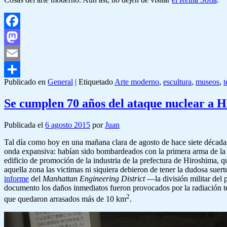
Facebook
Mastodon
Email
Publicado en
General
|
Etiquetado
Arte moderno
,
escultura
,
museos
,
Compartir
Se cumplen 70 años del ataque nuclear a 
Publicada el
6 agosto 2015
por
Juan
Tal día como hoy en una mañana clara de agosto de hace siete década
onda expansiva: habían sido bombardeados con la primera arma de la hi
edificio de promoción de la industria de la prefectura de Hiroshima, 
aquella zona las victimas ni siquiera debieron de tener la dudosa suer
informe
del
Manhattan Engineering District
—la división militar del
documento los daños inmediatos fueron provocados por la radiación té
2
que quedaron arrasados más de 10 km
.