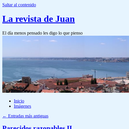
Saltar al contenido
La revista de Juan
El día menos pensado les digo lo que pienso
Inicio
Imágenes
←
Entradas más antiguas
Parecidos razonables II